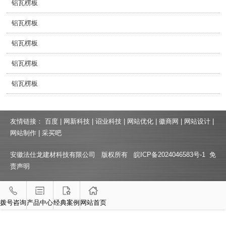
铝瓦楞板
铝瓦楞板
铝瓦楞板
铝瓦楞板
铝瓦楞板
友情链接：
百度
|
网新科技
|
诏业科技
|
网站优化
|
徽商网
|
网站设计
|
网站制作
|
采买吧
安徽法仕龙建材科技有限公司 版权所有
皖ICP备2024046583号-1
免
责声明
拨号咨询
产品中心
经典案例
网站首页